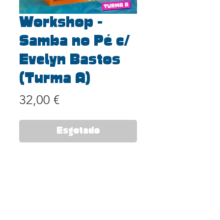
Workshop -
Samba no Pé c/
Evelyn Bastos
(Turma A)
Preço
32,00 €
Esgotado
INFORMAÇÃO IMPORTANTE:
A aquisição do workshop não inclui
a participação na apresentação final
de domingo da MegaBateria.
O workshop terá a duração de
cerca 120 minutos.