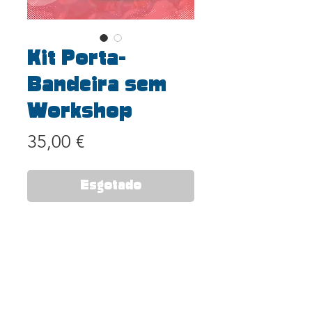
Kit Porta-
Bandeira sem
Workshop
Preço
35,00 €
Esgotado
INFORMAÇÃO IMPORTANTE:
A compra do Kit incluí:
Tshirt, Sacola, Chapéu e Copo
reutilizável
Acesso à apresentação final da
MegaBateria - Domingo 15h