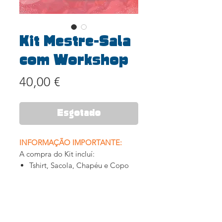
Kit Mestre-Sala
com Workshop
Preço
40,00 €
Esgotado
INFORMAÇÃO IMPORTANTE:
A compra do Kit incluí:
Tshirt, Sacola, Chapéu e Copo
reutilizável.
Acesso à apresentação final da
MegaBateria - Domingo 15h
Acesso a 1 workshop de casal