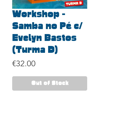
Workshop -
Samba no Pé c/
Evelyn Bastos
(Turma D)
Price
€32.00
Out of Stock
INFORMAÇÃO IMPORTANTE:
A aquisição do workshop não inclui
a participação na apresentação final
de domingo da MegaBateria.
O workshop terá a duração de
cerca 120 minutos.