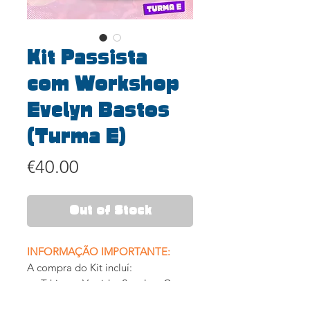
Kit Passista
com Workshop
Evelyn Bastos
(Turma E)
Price
€40.00
Out of Stock
INFORMAÇÃO IMPORTANTE:
A compra do Kit incluí:
Tshirt ou Vestido, Sacola e Copo
reutilizável.